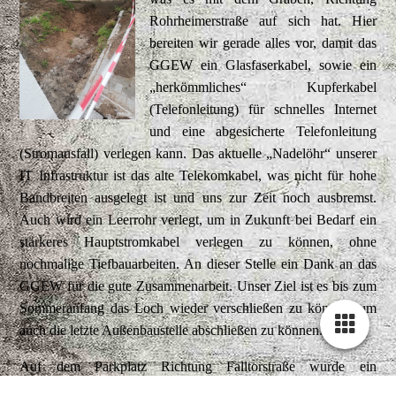
Rohrheimerstraße auf sich hat. Hier
bereiten wir gerade alles vor, damit das
GGEW ein Glasfaserkabel, sowie ein
„herkömmliches“ Kupferkabel
(Telefonleitung) für schnelles Internet
und eine abgesicherte Telefonleitung
(Stromausfall) verlegen kann. Das aktuelle „Nadelöhr“ unserer
IT Infrastruktur ist das alte Telekomkabel, was nicht für hohe
Bandbreiten ausgelegt ist und uns zur Zeit noch ausbremst.
Auch wird ein Leerrohr verlegt, um in Zukunft bei Bedarf ein
stärkeres Hauptstromkabel verlegen zu können, ohne
nochmalige Tiefbauarbeiten. An dieser Stelle ein Dank an das
GGEW für die gute Zusammenarbeit. Unser Ziel ist es bis zum
Sommeranfang das Loch wieder verschließen zu können, um
auch die letzte Außenbaustelle abschließen zu können.
Auf dem Parkplatz Richtung Falltorstraße wurde ein
Löschwasserbrunnen gebohrt. Darüber kann im Falle eines