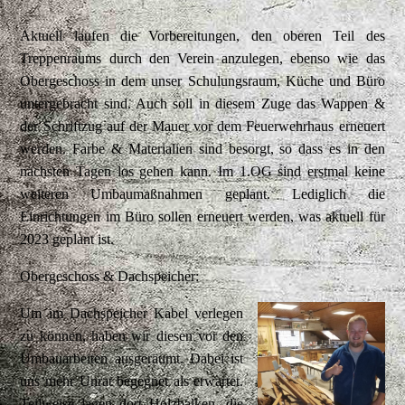
Aktuell laufen die Vorbereitungen, den oberen Teil des
Treppenraums durch den Verein anzulegen, ebenso wie das
Obergeschoss in dem unser Schulungsraum, Küche und Büro
untergebracht sind. Auch soll in diesem Zuge das Wappen &
der Schriftzug auf der Mauer vor dem Feuerwehrhaus erneuert
werden. Farbe & Materialien sind besorgt, so dass es in den
nächsten Tagen los gehen kann. Im 1.OG sind erstmal keine
weiteren Umbaumaßnahmen geplant. Lediglich die
Einrichtungen im Büro sollen erneuert werden, was aktuell für
2023 geplant ist.
Obergeschoss & Dachspeicher:
Um im Dachspeicher Kabel verlegen
zu können, haben wir diesen vor den
Umbauarbeiten ausgeräumt. Dabei ist
uns mehr Unrat begegnet als erwartet.
Teilweise lagen dort Holzbalken, die