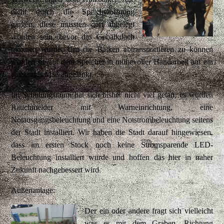
nicht durch die Speicheröffnung
gingen, diese mussten dort abgelegt
worden sein, bevor das Gebälkdach
montiert wurde. Um die Balken abtransportieren zu können
wurden sie auf dem Speicher in mühevoller Handarbeit auf ein
passendes Maß abgelenkt.
Im Schulungsraum hat sich bisher nicht viel getan, es wurden
Rauchmelder mit Warneinrichtung, eine
Notausgangsbeleuchtung und eine Notstrombeleuchtung seitens
der Stadt installiert. Wir haben die Stadt darauf hingewiesen,
dass im ersten Stock noch keine Stromsparende LED-
Beleuchtung installiert wurde und hoffen das hier in naher
Zukunft nachgebessert wird.
Außenanlage:
Der ein oder andere fragt sich vielleicht
was es mit dem Graben, Richtung