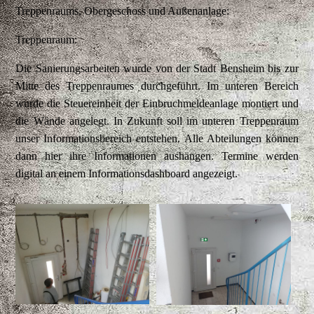
Treppenraums, Obergeschoss und Außenanlage:
Treppenraum:
Die Sanierungsarbeiten wurde von der Stadt Bensheim bis zur
Mitte des Treppenraumes durchgeführt. Im unteren Bereich
wurde die Steuereinheit der Einbruchmeldeanlage montiert und
die Wände angelegt. In Zukunft soll im unteren Treppenraum
unser Informationsbereich entstehen. Alle Abteilungen können
dann hier ihre Informationen aushängen. Termine werden
digital an einem Informationsdashboard angezeigt.