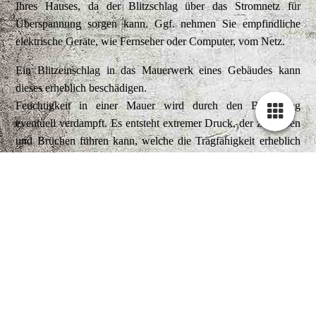
Ihres Hauses, da der Blitzschlag über das Stromnetz für
Überspannung sorgen kann. Ggf. nehmen Sie empfindliche
elektrische Geräte, wie Fernseher oder Computer, vom Netz.
Ein Blitzeinschlag in das Mauerwerk eines Gebäudes kann
dieses erheblich beschädigen.
Feuchtigkeit in einer Mauer wird durch den Blitzschlag
eventuell verdampft. Es entsteht extremer Druck, der zu Rissen
und Brüchen führen kann, welche die Tragfähigkeit erheblich
beeinflussen können.
...zum Verhalten bei Hagel und Sturm:
Hagel und Wirbelstürme sind manchmal eine Folge schwerer
Gewitter. Bei ihnen treten zusätzliche Gefahren durch
Hagelkörner (gefrorenes Wasser) auf sowie durch Gegenstände
und Schmutzteile, die von einem Wirbelsturm aufgewirbelt
werden können.
Bei Hagel und Wirbelsturm besteht also die Gefahr von