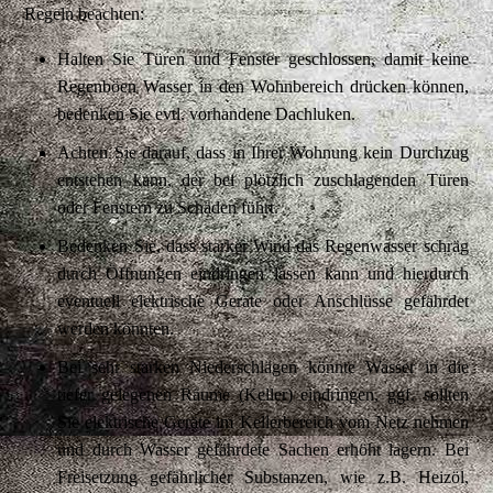
Regeln beachten:
Halten Sie Türen und Fenster geschlossen, damit keine
Regenböen Wasser in den Wohnbereich drücken können,
bedenken Sie evtl. vorhandene Dachluken.
Achten Sie darauf, dass in Ihrer Wohnung kein Durchzug
entstehen kann, der bei plötzlich zuschlagenden Türen
oder Fenstern zu Schäden führt.
Bedenken Sie, dass starker Wind das Regenwasser schräg
durch Öffnungen eindringen lassen kann und hierdurch
eventuell elektrische Geräte oder Anschlüsse gefährdet
werden könnten.
Bei sehr starken Niederschlägen könnte Wasser in die
tiefer gelegenen Räume (Keller) eindringen, ggf. sollten
Sie elektrische Geräte im Kellerbereich vom Netz nehmen
und durch Wasser gefährdete Sachen erhöht lagern. Bei
Freisetzung gefährlicher Substanzen, wie z.B. Heizöl,