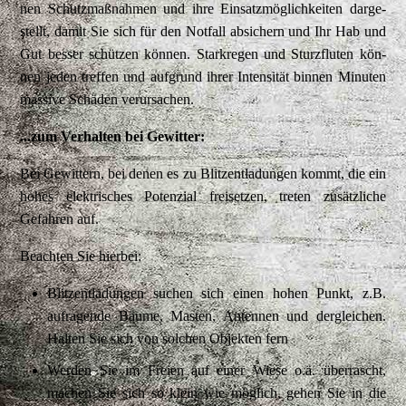
nen Schutz­maß­nah­men und ih­re Ein­satz­mög­lich­kei­ten dar­ge­
stellt, da­mit Sie sich für den Not­fall ab­si­chern und Ihr Hab und
Gut bes­ser schüt­zen kön­nen. Star­kre­gen und Sturz­flu­ten kön­
nen je­den tref­fen und auf­grund ih­rer In­ten­si­tät bin­nen Mi­nu­ten
mas­si­ve Schä­den ver­ur­sa­chen.
...zum Verhalten bei Gewitter:
Bei Gewittern, bei denen es zu Blitzentladungen kommt, die ein
hohes elektrisches Potenzial freisetzen, treten zusätzliche
Gefahren auf.
Beachten Sie hierbei:
Blitzentladungen suchen sich einen hohen Punkt, z.B.
aufragende Bäume, Masten, Antennen und dergleichen.
Halten Sie sich von solchen Objekten fern
Werden Sie im Freien auf einer Wiese o.ä. überrascht,
machen Sie sich so klein wie möglich, gehen Sie in die