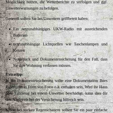
Möglichkeit nutzen, die Wetterberichte zu verfolgen und ggf.
Unwetterwarnungen zu befolgen.
Generell sollten Sie bei Unwettern griffbereit haben:
Ein netzunabhängiges UKW-Radio mit ausreichenden
Batterien
netzunabhängige Lichtquellen wie Taschenlampen und
Kerzen
Notgepäck und Dokumentensicherung für den Fall, dass
Sie ihre Wohnung verlassen müssen.
Extratipp:
In der Dokumentensicherung sollte eine Dokumentation Ihres
Eigentums in Form von Fotos o.ä. enthalten sein. Wird ihr Haus
oder Fahrzeug bei einem Unwetter beschädigt, kann dies für
den Nachweis bei der Versicherung hilfreich sein.
Schon bei starken Regenschauern sollten Sie ein paar einfache