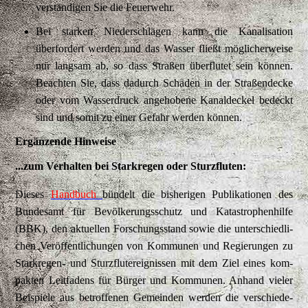
verständigen Sie die Feuerwehr.
Bei starken Niederschlägen kann die Kanalisation
überfordert werden und das Wasser fließt möglicherweise
nur langsam ab, so dass Straßen überflutet sein können.
Beachten Sie, dass dadurch Schäden in der Straßendecke
oder vom Wasserdruck angehobene Kanaldeckel bedeckt
sind und somit zu einer Gefahr werden können.
Ergänzende Hinweise
...zum Verhalten bei Starkregen oder Sturzfluten:
Die­ses
Hand­buch
bün­delt die bis­he­ri­gen Pu­bli­ka­tio­nen des
Bundesamt für Bevölkerungsschutz und Katastrophenhilfe
(BBK), den ak­tu­el­len For­schungs­stand so­wie die un­ter­schied­li­
chen Ver­öf­fent­li­chun­gen von Kom­mu­nen und Re­gie­run­gen zu
Star­kre­gen- und Sturz­flu­ter­eig­nis­sen mit dem Ziel ei­nes kom­
pak­ten Leit­fa­dens für Bür­ger und Kom­mu­nen. An­hand vie­ler
Bei­spie­le aus be­trof­fe­nen Ge­mein­den wer­den die ver­schie­de­