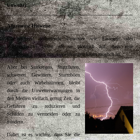
Unwetter
Allgemeine Hinweise
Überraschend auftretende Unwetter wie Eisregen oder
Wärmegewitter treten oft so plötzlich auf, dass eine
Vorbereitung gegen ihre Auswirkungen kaum möglich ist.
Aber bei Starkregen, Sturzfluten,
schweren Gewittern, Sturmböen
oder auch Wirbelstürmen, bleibt
durch die Unwetterwarnungen in
den Medien vielfach genug Zeit, die
Gefahren zu reduzieren und
Schäden zu vermeiden oder zu
mindern.
Dabei ist es wichtig, dass Sie die