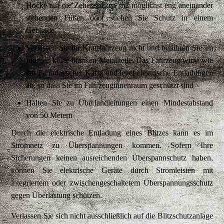
Hocke auf die Zehenspitzen mit möglichst eng aneinander
stehenden Füßen oder suchen Sie Schutz in einem
Gebäude
Verlassen Sie ihr Kraftfahrzeug nicht und berühren Sie im
Inneren keine blanken Metallteile. Das Fahrzeug wirkt wie
ein Farradayscher Käfig und leitet elektrische Entladungen
ab, so dass Sie im Fahrzeuginnenraum geschützt sind
Halten Sie zu Überlandleitungen einen Mindestabstand
von 50 Metern
Durch die elektrische Entladung eines Blitzes kann es im
Stromnetz zu Überspannungen kommen. Sofern Ihre
Sicherungen keinen ausreichenden Überspannschutz haben,
können Sie elektrische Geräte durch Stromleisten mit
integriertem oder zwischengeschaltetem Überspannungsschutz
gegen Überlastung schützen.
Verlassen Sie sich nicht ausschließlich auf die Blitzschutzanlage