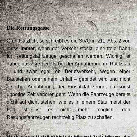
Die Rettungsgasse
Grundsätzlich, so schreibt es die StVO in §11, Abs. 2 vor,
muss
immer
, wenn der Verkehr stockt, eine freie Bahn
für Rettungsfahrzeuge geschaffen werden. Wichtig ist
dabei, dass sie bereits bei der Annäherung im Rückstau
– und zwar egal ob Berufsverkehr, wegen einer
Baustellen oder einem Unfall – gebildet wird und nicht
erst bei Annäherung der Einsatzfahrzeuge, da sonst
unnötige Zeit verloren geht. Wenn die Fahrzeuge bereits
dicht auf dicht stehen, wie es in einem Stau meist der
Fall ist, ist es nicht mehr möglich, den
Rettungsfahrzeugen rechtzeitig Platz zu schaffen.