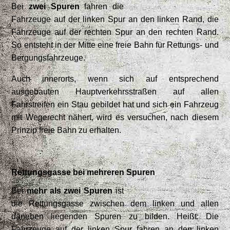
Bei
zwei Spuren
fahren die
Fahrzeuge auf der linken Spur an den linken Rand, die
Fahrzeuge auf der rechten Spur an den rechten Rand.
So entsteht in der Mitte eine freie Bahn für Rettungs- und
Bergungsfahrzeuge.
Auch innerorts, wenn sich auf entsprechend
ausgebauten Hauptverkehrsstraßen auf allen
Fahrstreifen ein Stau gebildet hat und sich ein Fahrzeug
mit Wegerecht nähert, wird es versuchen, nach diesem
Prinzip freie Bahn zu erhalten.
Rettungsgasse bei mehreren Spuren
Bei
mehr als zwei Spuren
ist
die Rettungsgasse zwischen dem linken und allen
daneben liegenden Spuren zu bilden. Heißt: Die
Fahrzeuge auf der linken Spur fahren an den linken