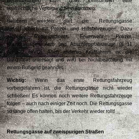
Behinderungen kann unter Umständen eine
strafrechtliche Verfolgung hinzukommen.
Befahren werden darf die Rettungsgasse
ausschließlich mit Polizei- und Hilfsfahrzeugen. Dazu
zählen: Rettungsdienst, Feuerwehr, Polizei,
Krankenwagen, Arzt- und Abschleppfahrzeuge (§ 11
Abs. 2 StVO). Allen anderen Kraftfahrern ist die
Durchfahrt untersagt und wird bei Nichtbeachtung mit
einem Bußgeld geahndet.
Wichtig:
Wenn das erste Rettungsfahrzeug
vorbeigefahren ist, die Rettungsgasse nicht wieder
schließen! Es können noch weitere Rettungsfahrzeuge
folgen – auch nach einiger Zeit noch. Die Rettungsgasse
so lange offen halten, bis der Verkehr wieder rollt!
Rettungsgasse auf zweispurigen Straßen