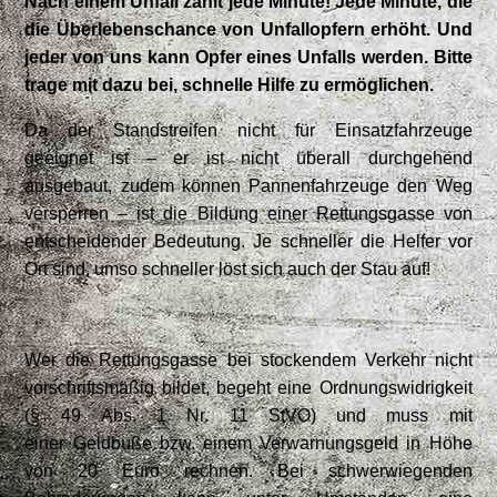
Nach einem Unfall zählt jede Minute! Jede Minute, die
die Überlebenschance von Unfallopfern erhöht. Und
jeder von uns kann Opfer eines Unfalls werden. Bitte
trage mit dazu bei, schnelle Hilfe zu ermöglichen.
Da der Standstreifen nicht für Einsatzfahrzeuge
geeignet ist – er ist nicht überall durchgehend
ausgebaut, zudem können Pannenfahrzeuge den Weg
versperren – ist die Bildung einer Rettungsgasse von
entscheidender Bedeutung. Je schneller die Helfer vor
Ort sind, umso schneller löst sich auch der Stau auf!
Wer die Rettungsgasse bei stockendem Verkehr nicht
vorschriftsmäßig bildet, begeht eine Ordnungswidrigkeit
(§ 49 Abs. 1 Nr. 11 StVO) und muss mit
einer Geldbuße bzw. einem Verwarnungsgeld in Höhe
von 20 Euro rechnen. Bei schwerwiegenden